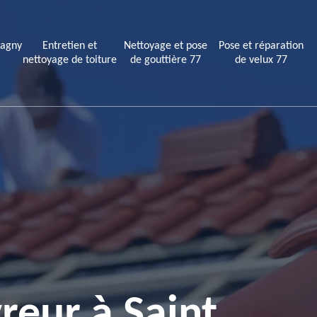
Lagny
Entretien et
Nettoyage et pose
Pose et réparation
nettoyage de toiture
de gouttière 77
de velux 77
reur à Saint