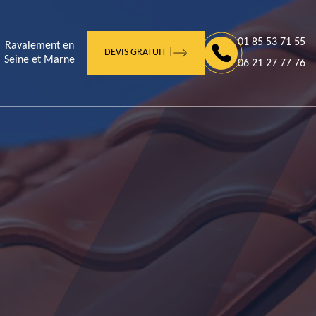
01 85 53 71 55
Ravalement en
DEVIS GRATUIT |
Seine et Marne
06 21 27 77 76