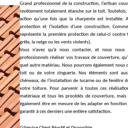
Grand professionnel de la construction, l’artisan cou
revêtement totalement étanche sur le toit. Toutefois, 
action qu’une fois que la charpente est installée. A
protection et l’isolation d’une construction. Comm
représente la première protection de celui-ci contre 
grêle, la neige ou les vents violents).
Vous n’avez qu’à nous contacter, et nous nous 
professionnels réaliser vos travaux de couverture, qu’
quel autre matériau. Nous pourrons également nous o
toit ou de votre zinguerie. Nos éléments sont auss
chéneaux, de l’installation de lucarne ou de fenêtre d
votre toiture. Pour parvenir à toutes ces réalisati
matériaux et tous les procédés de couverture, mais é
également être en mesure de les adapter en fonction d
garantir à ces derniers une entière satisfaction.
Service Client Réactif et Disponible